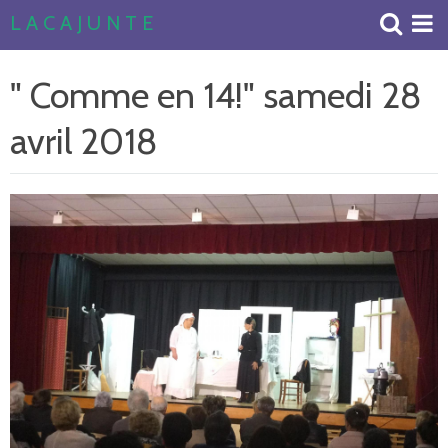
L A C A J U N T E
Accueil
" Comme en 14!" samedi 28
Livre d'or
avril 2018
Album Photos