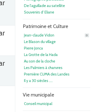
ar
De l'aguillade au satellite
Souvenirs d' Eliane
Patrimoine et Culture
ar
Jean-claude Vidon
0
Le Blason du village
Pierre Jonca
La Grotte de la Hada
ar
Au son de la cloche
Les Palmiers à chanvres
Première CUMA des Landes
Il y a 30 siècles .....
Vie municipale
Conseil municipal