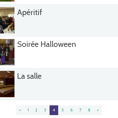
Apéritif
Soirée Halloween
La salle
<
1
2
3
4
5
6
7
8
>