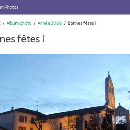
um Photos
l
/
Album photo
/
Année 2008
/
Bonnes fêtes !
nes fêtes !