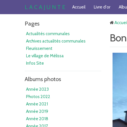
L A C A J U N T E
Accueil
Livre d'or
Alb
Pages
Accuei
Actualités communales
Bon
Archives actualités communales
Fleurissement
Le village de Mélissa
Infos Site
Albums photos
Année 2023
Photos 2022
Année 2021
Année 2019
Année 2018
Année 2017