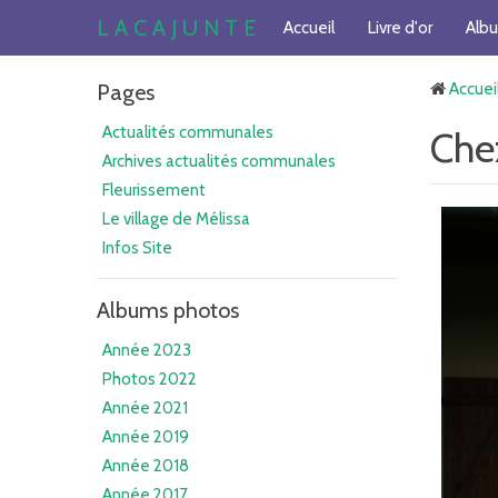
L A C A J U N T E
Accueil
Livre d'or
Alb
Pages
Accuei
Actualités communales
Che
Archives actualités communales
Fleurissement
Le village de Mélissa
Infos Site
Albums photos
Année 2023
Photos 2022
Année 2021
Année 2019
Année 2018
Année 2017