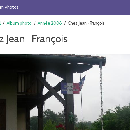
um Photos
l
/
Album photo
/
Année 2008
/
Chez Jean -François
z Jean -François