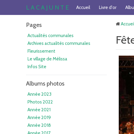
L A C A J U N T E
Accueil
Livre d'or
Alb
Pages
Accuei
Actualités communales
Fêt
Archives actualités communales
Fleurissement
Le village de Mélissa
Infos Site
Albums photos
Année 2023
Photos 2022
Année 2021
Année 2019
Année 2018
Année 2017