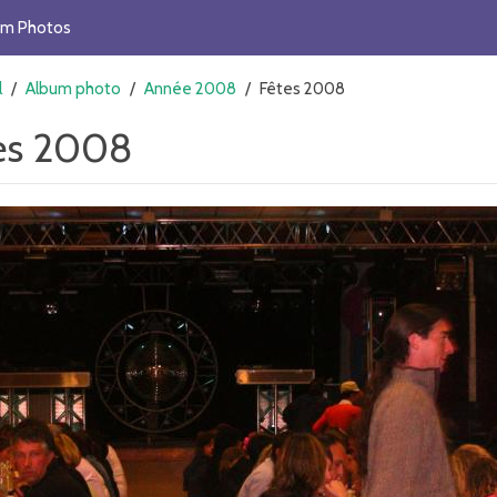
um Photos
l
/
Album photo
/
Année 2008
/
Fêtes 2008
es 2008