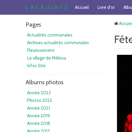
L A C A J U N T E
Accueil
Livre d'or
Alb
Pages
Accuei
Actualités communales
Fêt
Archives actualités communales
Fleurissement
Le village de Mélissa
Infos Site
Albums photos
Année 2023
Photos 2022
Année 2021
Année 2019
Année 2018
Année 2017