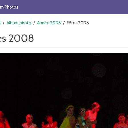
um Photos
l
/
Album photo
/
Année 2008
/
Fêtes 2008
es 2008