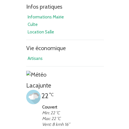
Infos pratiques
Informations Mairie
Culte
Location Salle
Vie économique
Artisans
Lacajunte
22
°C
Couvert
Min: 22 °C
Max: 22 °C
Vent: 8 kmh 16°