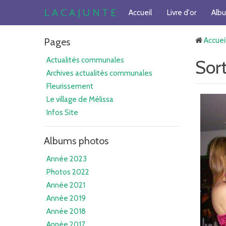
L A C A J U N T E
Accueil
Livre d'or
Alb
Pages
Accuei
Actualités communales
Sor
Archives actualités communales
Fleurissement
Le village de Mélissa
Infos Site
Albums photos
Année 2023
Photos 2022
Année 2021
Année 2019
Année 2018
Année 2017