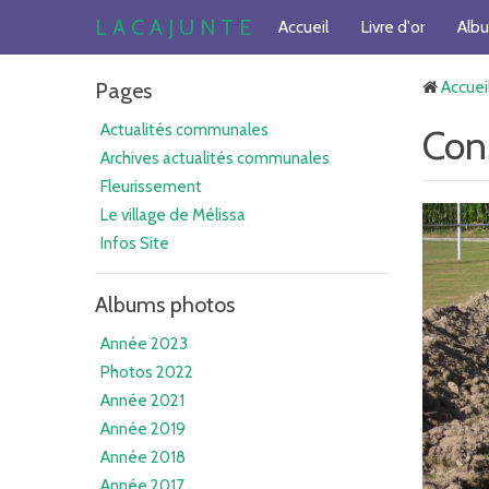
L A C A J U N T E
Accueil
Livre d'or
Alb
Pages
Accuei
Actualités communales
Cons
Archives actualités communales
Fleurissement
Le village de Mélissa
Infos Site
Albums photos
Année 2023
Photos 2022
Année 2021
Année 2019
Année 2018
Année 2017