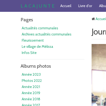
L A C A J U N T E
Accueil
Livre d'or
Alb
Pages
Accuei
Actualités communales
Jou
Archives actualités communales
Fleurissement
Le village de Mélissa
Infos Site
Albums photos
Année 2023
Photos 2022
Année 2021
Année 2019
Année 2018
Année 2017