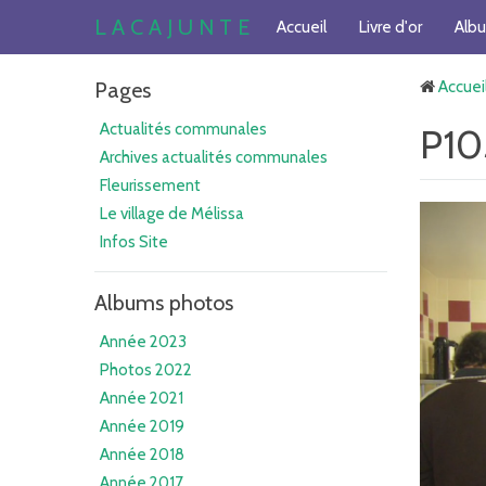
L A C A J U N T E
Accueil
Livre d'or
Alb
Pages
Accuei
Actualités communales
P10
Archives actualités communales
Fleurissement
Le village de Mélissa
Infos Site
Albums photos
Année 2023
Photos 2022
Année 2021
Année 2019
Année 2018
Année 2017