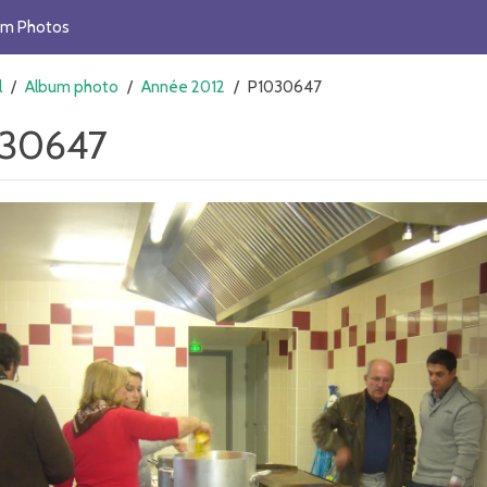
um Photos
l
/
Album photo
/
Année 2012
/
P1030647
30647