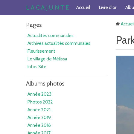
L A C A J U N T E
Accueil
Livre d'or
Alb
Pages
Accuei
Actualités communales
Park
Archives actualités communales
Fleurissement
Le village de Mélissa
Infos Site
Albums photos
Année 2023
Photos 2022
Année 2021
Année 2019
Année 2018
Année 2017