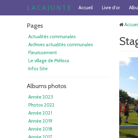
L A C A J U N T E
Accueil
Livre d'or
Alb
Pages
Accuei
Actualités communales
Sta
Archives actualités communales
Fleurissement
Le village de Mélissa
Infos Site
Albums photos
Année 2023
Photos 2022
Année 2021
Année 2019
Année 2018
Année 2017