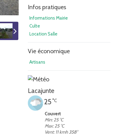
Infos pratiques
Informations Mairie
Culte
Location Salle
Vie économique
Artisans
Lacajunte
25
°C
Couvert
Min: 25 °C
Max: 25 °C
Vent: 11 kmh 358°