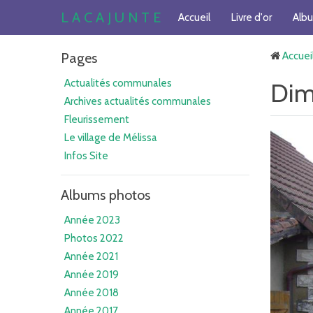
L A C A J U N T E
Accueil
Livre d'or
Alb
Pages
Accuei
Actualités communales
Dim
Archives actualités communales
Fleurissement
Le village de Mélissa
Infos Site
Albums photos
Année 2023
Photos 2022
Année 2021
Année 2019
Année 2018
Année 2017