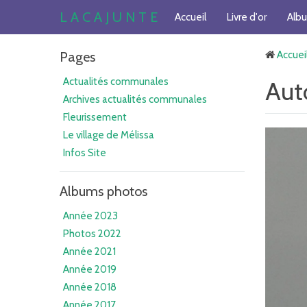
L A C A J U N T E
Accueil
Livre d'or
Alb
Pages
Accuei
Actualités communales
Aut
Archives actualités communales
Fleurissement
Le village de Mélissa
Infos Site
Albums photos
Année 2023
Photos 2022
Année 2021
Année 2019
Année 2018
Année 2017