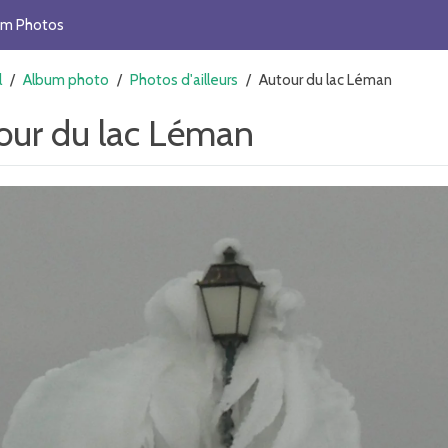
um Photos
l
/
Album photo
/
Photos d'ailleurs
/
Autour du lac Léman
our du lac Léman