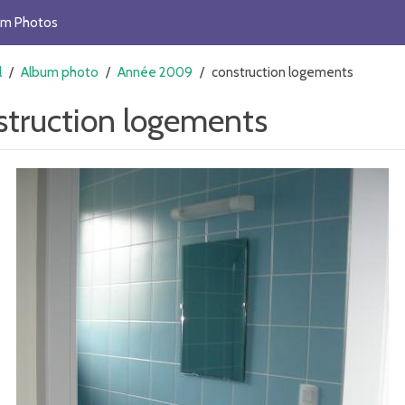
um Photos
l
/
Album photo
/
Année 2009
/
construction logements
struction logements