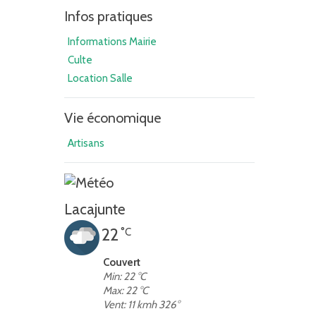
Infos pratiques
Informations Mairie
Culte
Location Salle
Vie économique
Artisans
Lacajunte
22
°C
Couvert
Min: 22 °C
Max: 22 °C
Vent: 11 kmh 326°