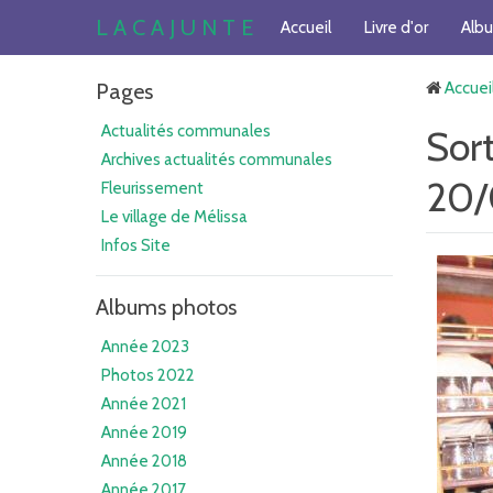
L A C A J U N T E
Accueil
Livre d'or
Alb
Pages
Accuei
Actualités communales
Sort
Archives actualités communales
20/
Fleurissement
Le village de Mélissa
Infos Site
Albums photos
Année 2023
Photos 2022
Année 2021
Année 2019
Année 2018
Année 2017