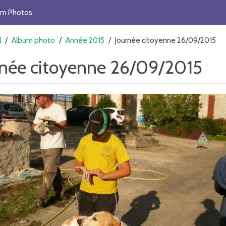
um Photos
l
/
Album photo
/
Année 2015
/
Journée citoyenne 26/09/2015
rnée citoyenne 26/09/2015