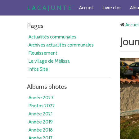
L A C A J U N T E
Accueil
Livre d'or
Alb
Pages
Accuei
Actualités communales
Jou
Archives actualités communales
Fleurissement
Le village de Mélissa
Infos Site
Albums photos
Année 2023
Photos 2022
Année 2021
Année 2019
Année 2018
Année 2017