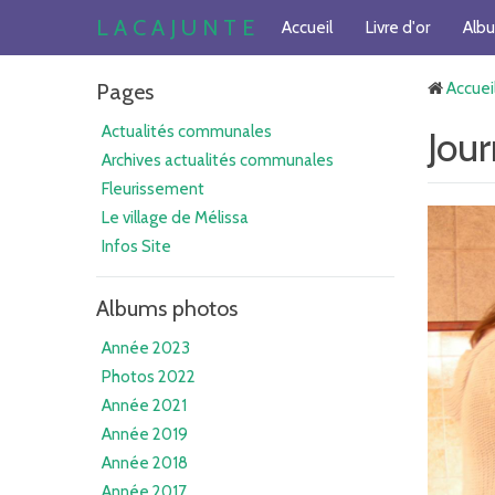
L A C A J U N T E
Accueil
Livre d'or
Alb
Pages
Accuei
Actualités communales
Jou
Archives actualités communales
Fleurissement
Le village de Mélissa
Infos Site
Albums photos
Année 2023
Photos 2022
Année 2021
Année 2019
Année 2018
Année 2017