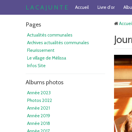
L A C A J U N T E
Accueil
Livre d'or
Alb
Pages
Accuei
Actualités communales
Jou
Archives actualités communales
Fleurissement
Le village de Mélissa
Infos Site
Albums photos
Année 2023
Photos 2022
Année 2021
Année 2019
Année 2018
Année 2017