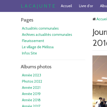
L A C A J U N T E
Accueil
Livre d'or
Alb
Pages
Accuei
Actualités communales
Jou
Archives actualités communales
201
Fleurissement
Le village de Mélissa
Infos Site
Albums photos
Année 2023
Photos 2022
Année 2021
Année 2019
Année 2018
Année 2017