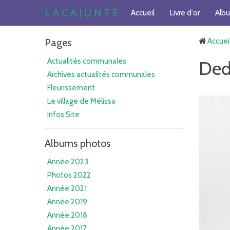
L A C A J U N T E
Accueil
Livre d'or
Alb
Pages
Accuei
Actualités communales
Ded
Archives actualités communales
Fleurissement
Le village de Mélissa
Infos Site
Albums photos
Année 2023
Photos 2022
Année 2021
Année 2019
Année 2018
Année 2017