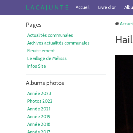
L A C A J U N T E
Accueil
Livre d'or
Alb
Pages
Accuei
Actualités communales
Hai
Archives actualités communales
Fleurissement
Le village de Mélissa
Infos Site
Albums photos
Année 2023
Photos 2022
Année 2021
Année 2019
Année 2018
Année 2017