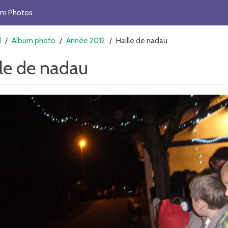
um Photos
l
/
Album photo
/
Année 2012
/
Haille de nadau
lle de nadau