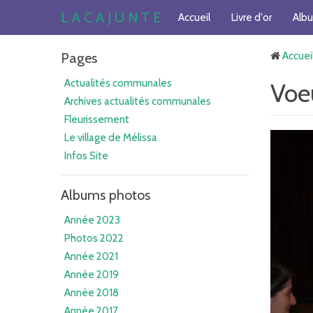
L A C A J U N T E
Accueil
Livre d'or
Alb
Pages
Accuei
Actualités communales
Voe
Archives actualités communales
Fleurissement
Le village de Mélissa
Infos Site
Albums photos
Année 2023
Photos 2022
Année 2021
Année 2019
Année 2018
Année 2017