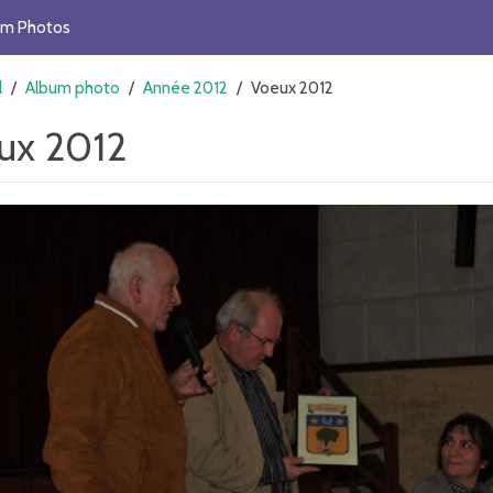
um Photos
l
/
Album photo
/
Année 2012
/
Voeux 2012
ux 2012